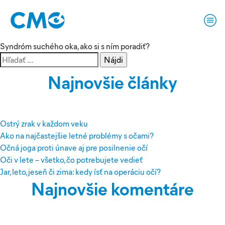
Značka:
pálenie očí
Syndróm suchého oka, ako si s ním poradiť?
Hľadať:
Najnovšie články
Ostrý zrak v každom veku
Ako na najčastejšie letné problémy s očami?
Očná joga proti únave aj pre posilnenie očí
Oči v lete – všetko, čo potrebujete vedieť
Jar, leto, jeseň či zima: kedy ísť na operáciu očí?
Najnovšie komentáre