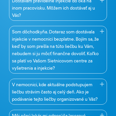
Dostávam pravidelne injekcie do oka na
inom pracovisku. Môžem ich dostávať aj u
Vás?
Som dôchodkyňa. Doteraz som dostávala
injekcie v nemocnici bezplatne. Bojím sa, že
keď by som prešla na túto liečbu ku Vám,
nebudem si ju môcť finančne dovoliť. Koľko
sa platí vo Vašom Sietnicovom centre za
vyšetrenia a injekcie?
V nemocnici, kde aktuálne podstupujem
liečbu strávim často aj celý deň. Ako je
podávanie tejto liečby organizované u Vás?
Môj očný lekár mi odporúča laserové