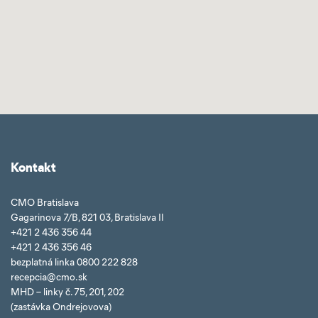
Kontakt
CMO Bratislava
Gagarinova 7/B, 821 03, Bratislava II
+421 2 436 356 44
+421 2 436 356 46
bezplatná linka 0800 222 828
recepcia@cmo.sk
MHD – linky č. 75, 201, 202
(zastávka Ondrejovova)