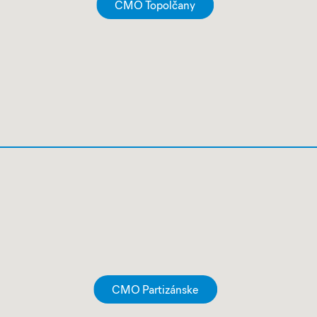
CMO Topolčany
CMO Partizánske