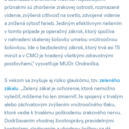
príznakmi sú zhoršenie zrakovej ostrosti, rozmazané
videnie, zvýšená citlivosť na svetlo, zdvojené videnie
a znížená sýtosť farieb. Jediným efektívnym riešením
v tomto prípade je operačný zákrok, ktorý spočíva
v nahradení skalenej šošovky umelou vnútroočnou
šošovkou. Ide o bezbolestný zákrok, ktorý trvá asi 15
minút a v CMO je hradený všetkými zdravotnými
poisťovňami,“ vysvetľuje MUDr. Ondreička.
S vekom sa zvyšuje aj riziko glaukómu, tzv.
zeleného
zákalu
. „Zelený zákal je ochorenie, ktoré nemožno
vyliečiť, môžeme ho len zmierniť. Je spojený s trvalým
alebo záchvatovým zvýšením vnútroočného tlaku,
ktoré vedie k trvalému poškodeniu zrakového nervu.
Dodržiavaním vhodnej životosprávy, pravidelnými
kontrolami, sledovaním a vhodnou liečbou sa dá