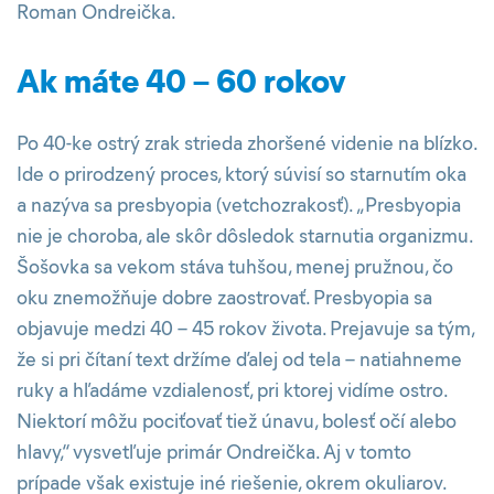
Roman Ondreička.
Ak máte 40 – 60 rokov
Po 40-ke ostrý zrak strieda zhoršené videnie na blízko.
Ide o prirodzený proces, ktorý súvisí so starnutím oka
a nazýva sa presbyopia (vetchozrakosť). „Presbyopia
nie je choroba, ale skôr dôsledok starnutia organizmu.
Šošovka sa vekom stáva tuhšou, menej pružnou, čo
oku znemožňuje dobre zaostrovať. Presbyopia sa
objavuje medzi 40 – 45 rokov života. Prejavuje sa tým,
že si pri čítaní text držíme ďalej od tela – natiahneme
ruky a hľadáme vzdialenosť, pri ktorej vidíme ostro.
Niektorí môžu pociťovať tiež únavu, bolesť očí alebo
hlavy,“ vysvetľuje primár Ondreička. Aj v tomto
prípade však existuje iné riešenie, okrem okuliarov.