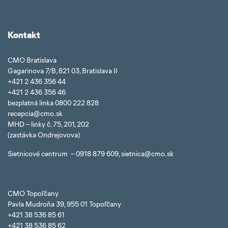
Kontakt
CMO Bratislava
Gagarinova 7/B, 821 03, Bratislava II
+421 2 436 356 44
+421 2 436 356 46
bezplatná linka 0800 222 828
recepcia@cmo.sk
MHD – linky č. 75, 201, 202
(zastávka Ondrejovova)
Sietnicové centrum – 0918 879 609, sietnica@cmo.sk
CMO Topoľčany
Pavla Mudroňa 39, 955 01 Topoľčany
+421 38 536 85 61
+421 38 536 85 62