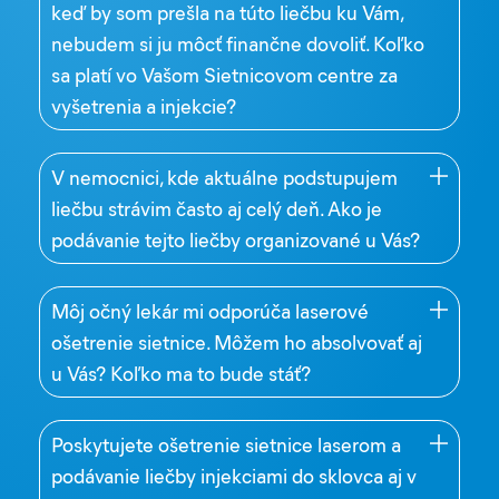
keď by som prešla na túto liečbu ku Vám,
nebudem si ju môcť finančne dovoliť. Koľko
sa platí vo Vašom Sietnicovom centre za
vyšetrenia a injekcie?
V nemocnici, kde aktuálne podstupujem
liečbu strávim často aj celý deň. Ako je
podávanie tejto liečby organizované u Vás?
Môj očný lekár mi odporúča laserové
ošetrenie sietnice. Môžem ho absolvovať aj
u Vás? Koľko ma to bude stáť?
Poskytujete ošetrenie sietnice laserom a
podávanie liečby injekciami do sklovca aj v