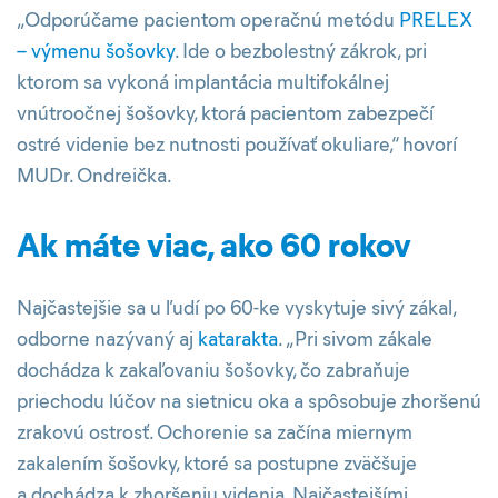
„Odporúčame pacientom operačnú metódu
PRELEX
– výmenu šošovky
. Ide o bezbolestný zákrok, pri
ktorom sa vykoná implantácia multifokálnej
vnútroočnej šošovky, ktorá pacientom zabezpečí
ostré videnie bez nutnosti používať okuliare,“ hovorí
MUDr. Ondreička.
Ak máte viac, ako 60 rokov
Najčastejšie sa u ľudí po 60-ke vyskytuje sivý zákal,
odborne nazývaný aj
katarakta
. „Pri sivom zákale
dochádza k zakaľovaniu šošovky, čo zabraňuje
priechodu lúčov na sietnicu oka a spôsobuje zhoršenú
zrakovú ostrosť. Ochorenie sa začína miernym
zakalením šošovky, ktoré sa postupne zväčšuje
a dochádza k zhoršeniu videnia. Najčastejšími