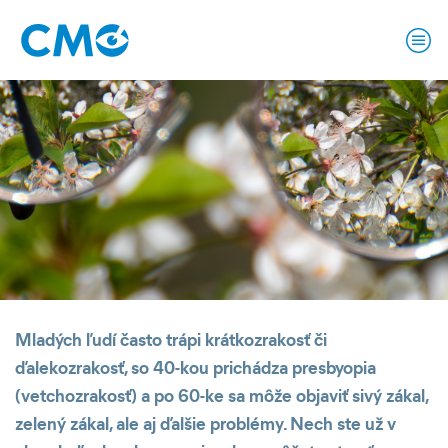
Mladých ľudí často trápi krátkozrakosť či
ďalekozrakosť, so 40-kou prichádza presbyopia
(vetchozrakosť) a po 60-ke sa môže objaviť sivý zákal,
zelený zákal, ale aj ďalšie problémy. Nech ste už v