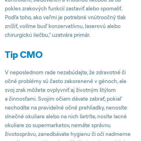
pokles zrakových funkcií zastaviť alebo spomaliť.
Podľa toho, ako veľmi je potrebné vnútroočný tlak
znížiť, volíme buď konzervatívnu, laserovú alebo
chirurgickú liečbu,“ uzatvára primár.
Tip CMO
V neposlednom rade nezabúdajte, že zdravotné či
očné problémy sú často zakorenené v génoch, ale
svoj zrak môžete ovplyvniť aj životným štýlom
a činnosťami. Svojim očiam dávate zabrať, pokiaľ
nechodíte na pravidelné očné prehliadky, nenosíte
slnečné okuliare alebo na nich šetríte, nosíte lacné
okuliare zo supermarketov, nemáte správnu
životosprávu, zanedbávate hygienu či oči nadmerne