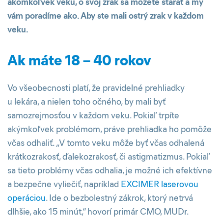
akomkoľvek veku, o svoj zrak sa môžete starať a my
vám poradíme ako. Aby ste mali ostrý zrak v každom
veku.
Ak máte 18 – 40 rokov
Vo všeobecnosti platí, že pravidelné prehliadky
u lekára, a nielen toho očného, by mali byť
samozrejmosťou v každom veku. Pokiaľ trpíte
akýmkoľvek problémom, práve prehliadka ho pomôže
včas odhaliť. „V tomto veku môže byť včas odhalená
krátkozrakosť, ďalekozrakosť, či astigmatizmus. Pokiaľ
sa tieto problémy včas odhalia, je možné ich efektívne
a bezpečne vyliečiť, napríklad
EXCIMER laserovou
operáciou
. Ide o bezbolestný zákrok, ktorý netrvá
dlhšie, ako 15 minút,“ hovorí primár CMO, MUDr.