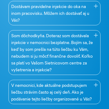
Dostávam pravidelne injekcie do oka na
inom pracovisku. Môžem ich dostávať aj u
Vás?
Som dôchodkyňa. Doteraz som dostávala
injekcie v nemocnici bezplatne. Bojím sa, že
keď by som prešla na túto liečbu ku Vám,
nebudem si ju môcť finančne dovoliť. Koľko
sa platí vo Vašom Sietnicovom centre za
vyšetrenia a injekcie?
V nemocnici, kde aktuálne podstupujem
liečbu strávim často aj celý deň. Ako je
podávanie tejto liečby organizované u Vás?