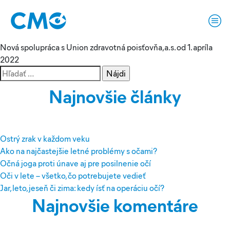
Mesiac:
apríl 2022
Nová spolupráca s Union zdravotná poisťovňa,a.s. od 1. apríla
2022
Hľadať:
Najnovšie články
Ostrý zrak v každom veku
Ako na najčastejšie letné problémy s očami?
Očná joga proti únave aj pre posilnenie očí
Oči v lete – všetko, čo potrebujete vedieť
Jar, leto, jeseň či zima: kedy ísť na operáciu očí?
Najnovšie komentáre