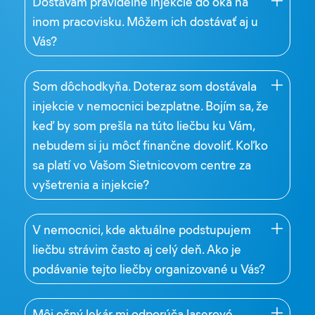
Dostávam pravidelne injekcie do oka na
inom pracovisku. Môžem ich dostávať aj u
Vás?
Som dôchodkyňa. Doteraz som dostávala
injekcie v nemocnici bezplatne. Bojím sa, že
keď by som prešla na túto liečbu ku Vám,
nebudem si ju môcť finančne dovoliť. Koľko
sa platí vo Vašom Sietnicovom centre za
vyšetrenia a injekcie?
V nemocnici, kde aktuálne podstupujem
liečbu strávim často aj celý deň. Ako je
podávanie tejto liečby organizované u Vás?
Môj očný lekár mi odporúča laserové