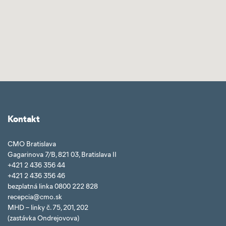
Kontakt
CMO Bratislava
Gagarinova 7/B, 821 03, Bratislava II
+421 2 436 356 44
+421 2 436 356 46
bezplatná linka 0800 222 828
recepcia@cmo.sk
MHD – linky č. 75, 201, 202
(zastávka Ondrejovova)