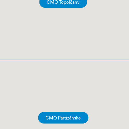
CMO Topolčany
CMO Partizánske