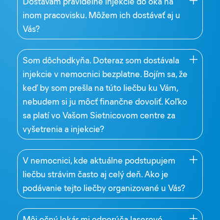
Dostávam pravidelne injekcie do oka na
inom pracovisku. Môžem ich dostávať aj u
Vás?
Som dôchodkyňa. Doteraz som dostávala
injekcie v nemocnici bezplatne. Bojím sa, že
keď by som prešla na túto liečbu ku Vám,
nebudem si ju môcť finančne dovoliť. Koľko
sa platí vo Vašom Sietnicovom centre za
vyšetrenia a injekcie?
V nemocnici, kde aktuálne podstupujem
liečbu strávim často aj celý deň. Ako je
podávanie tejto liečby organizované u Vás?
Môj očný lekár mi odporúča laserové