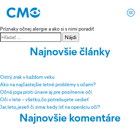
Značka:
jar
Príznaky očnej alergie a ako si s nimi poradiť
Hľadať:
Najnovšie články
Ostrý zrak v každom veku
Ako na najčastejšie letné problémy s očami?
Očná joga proti únave aj pre posilnenie očí
Oči v lete – všetko, čo potrebujete vedieť
Jar, leto, jeseň či zima: kedy ísť na operáciu očí?
Najnovšie komentáre