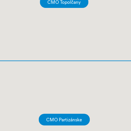
CMO Topolčany
CMO Partizánske