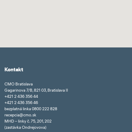
Kontakt
CMO Bratislava
Gagarinova 7/B, 821 03, Bratislava II
+421 2 436 356 44
+421 2 436 356 46
bezplatná linka 0800 222 828
recepcia@cmo.sk
MHD – linky č. 75, 201, 202
(zastávka Ondrejovova)