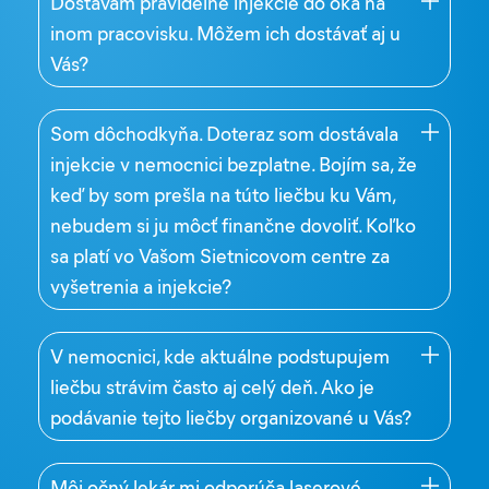
Dostávam pravidelne injekcie do oka na
inom pracovisku. Môžem ich dostávať aj u
Vás?
Som dôchodkyňa. Doteraz som dostávala
injekcie v nemocnici bezplatne. Bojím sa, že
keď by som prešla na túto liečbu ku Vám,
nebudem si ju môcť finančne dovoliť. Koľko
sa platí vo Vašom Sietnicovom centre za
vyšetrenia a injekcie?
V nemocnici, kde aktuálne podstupujem
liečbu strávim často aj celý deň. Ako je
podávanie tejto liečby organizované u Vás?
Môj očný lekár mi odporúča laserové