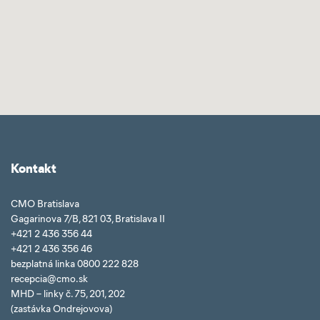
Kontakt
CMO Bratislava
Gagarinova 7/B, 821 03, Bratislava II
+421 2 436 356 44
+421 2 436 356 46
bezplatná linka 0800 222 828
recepcia@cmo.sk
MHD – linky č. 75, 201, 202
(zastávka Ondrejovova)