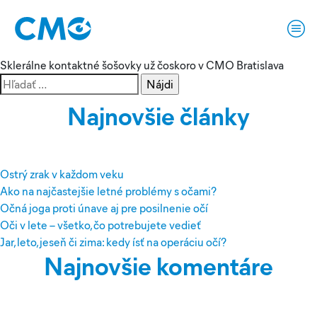
Značka:
bratislava kontaktné
šošovky
Sklerálne kontaktné šošovky už čoskoro v CMO Bratislava
Hľadať:
Najnovšie články
Ostrý zrak v každom veku
Ako na najčastejšie letné problémy s očami?
Očná joga proti únave aj pre posilnenie očí
Oči v lete – všetko, čo potrebujete vedieť
Jar, leto, jeseň či zima: kedy ísť na operáciu očí?
Najnovšie komentáre