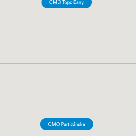
CMO Topolčany
CMO Partizánske