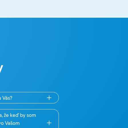
y
u Vás?
a, že keď by som
 vo Vašom