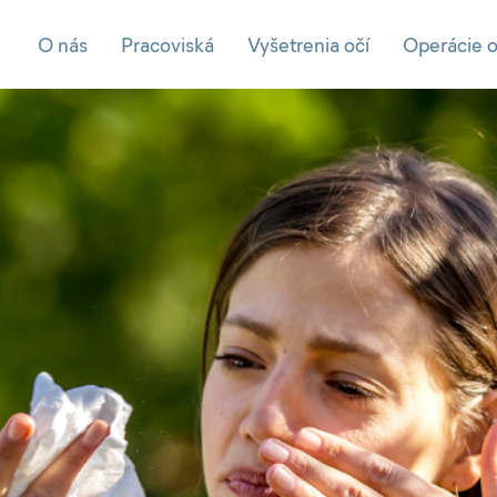
O nás
Pracoviská
Vyšetrenia očí
Operácie o