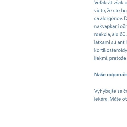
Veľakrát však p
viete, že ste b
sa alergénov. Ď
nakvapkaní očn
reakcia, ale 60
látkami sú anti
kortikosteroidy
liekmi, pretože
Naše odporuč
Vyhýbajte sa čo
lekára. Máte o