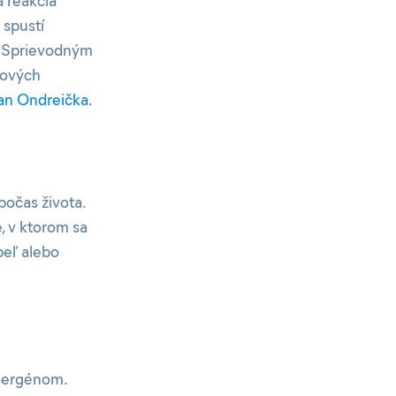
á reakcia
 spustí
e. Sprievodným
vových
n Ondreička
.
počas života.
, v ktorom sa
peľ alebo
alergénom.