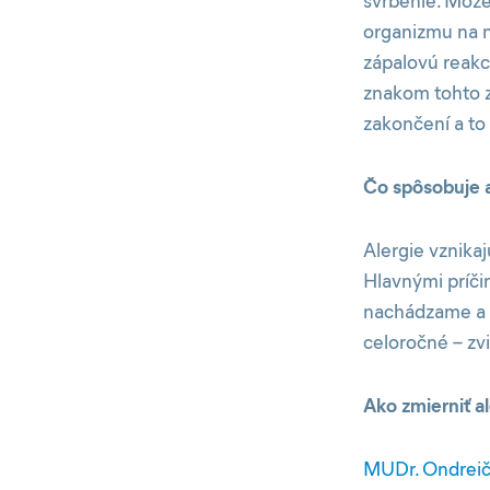
svrbenie. Môže
organizmu na n
zápalovú reakci
znakom tohto z
zakončení a to
Čo spôsobuje a
Alergie vznikaj
Hlavnými príčin
nachádzame a ž
celoročné – zvi
Ako zmierniť a
MUDr. Ondrei