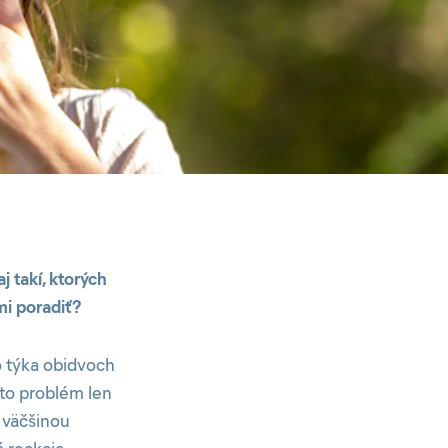
j takí, ktorých
mi poradiť?
o týka obidvoch
kto problém len
 väčšinou