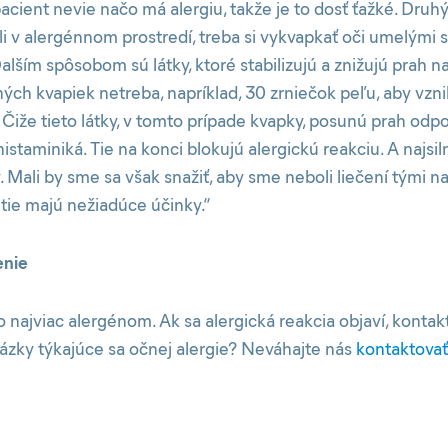
acient nevie načo má alergiu, takže je to dosť ťažké. Druh
oli v alergénnom prostredí, treba si vykvapkať oči umelými s
alším spôsobom sú látky, ktoré stabilizujú a znižujú prah 
ých kvapiek netreba, napríklad, 30 zrniečok peľu, aby vzni
. Čiže tieto látky, v tomto prípade kvapky, posunú prah odp
histaminiká. Tie na konci blokujú alergickú reakciu. A najsil
. Mali by sme sa však snažiť, aby sme neboli liečení tými na
 tie majú nežiadúce účinky.“
enie
 najviac alergénom. Ak sa alergická reakcia objaví, kontak
tázky týkajúce sa očnej alergie? Neváhajte nás
kontaktovať