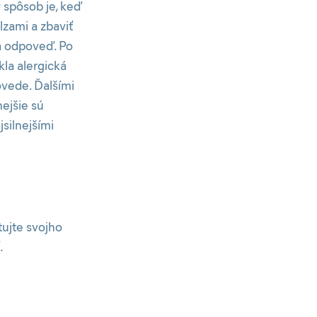
ý spôsob je, keď
lzami a zbaviť
na odpoveď. Po
kla alergická
ovede. Ďalšími
nejšie sú
jsilnejšími
tujte svojho
.