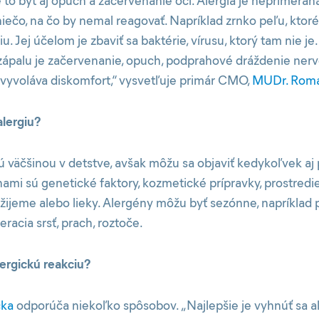
 to byť aj opuch a začervenanie očí. Alergia je neprimeran
iečo, na čo by nemal reagovať. Napríklad zrnko peľu, ktoré
u. Jej účelom je zbaviť sa baktérie, vírusu, ktorý tam nie j
ápalu je začervenanie, opuch, podprahové dráždenie ner
 vyvoláva diskomfort,“ vysvetľuje primár CMO,
MUDr. Roma
lergiu?
ú väčšinou v detstve, avšak môžu sa objaviť kedykoľvek aj 
ami sú genetické faktory, kozmetické prípravky, prostredie
ijeme alebo lieky. Alergény môžu byť sezónne, napríklad 
eracia srsť, prach, roztoče.
lergickú reakciu?
čka
odporúča niekoľko spôsobov. „Najlepšie je vyhnúť sa 