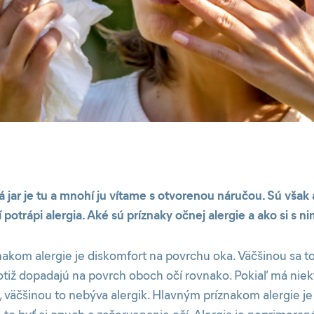
jar je tu a mnohí ju vítame s otvorenou náručou. Sú však a
potrápi alergia. Aké sú príznaky očnej alergie a ako si s ni
akom alergie je diskomfort na povrchu oka. Väčšinou sa t
totiž dopadajú na povrch oboch očí rovnako. Pokiaľ má nie
 väčšinou to nebýva alergik. Hlavným príznakom alergie je