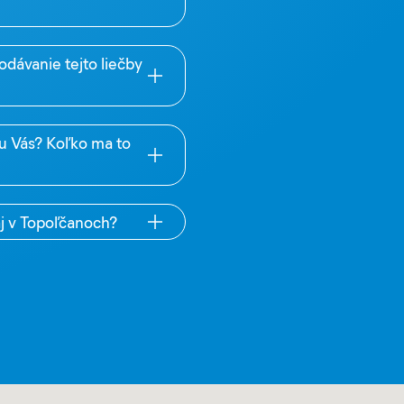
odávanie tejto liečby
 u Vás? Koľko ma to
aj v Topoľčanoch?