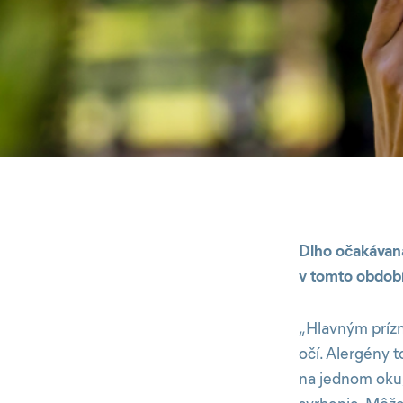
Dlho očakávaná 
v tomto období 
„Hlavným prízn
očí. Alergény 
na jednom oku,